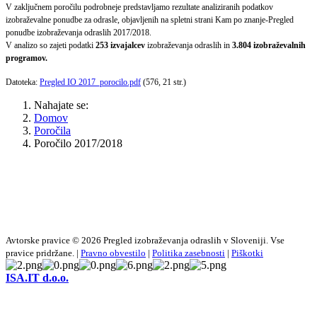
V zaključnem poročilu
podrobneje predstavljamo rezultate analiziranih podatkov
izobraževalne ponudbe za odrasle, objavljenih na spletni strani Kam po znanje-Pregled
ponudbe izobraževanja odraslih 2017/2018.
V analizo so zajeti podatki
253 izvajalcev
izobraževanja odraslih in
3.804
izobraževalnih
programov.
Datoteka:
Pregled IO 2017_porocilo.pdf
(576, 21 str.)
Nahajate se:
Domov
Poročila
Poročilo 2017/2018
Avtorske pravice © 2026 Pregled izobraževanja odraslih v Sloveniji. Vse
pravice pridržane. |
Pravno obvestilo
|
Politika zasebnosti
|
Piškotki
ISA.IT d.o.o.