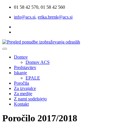
01 58 42 570, 01 58 42 560
info@acs.si
,
erika.brenk@acs.si
Domov
Domov ACS
Predstavitev
Iskanje
EPALE
Poročila
Za izvajalce
Za medije
Z nami sodelujejo
Kontakt
Poročilo 2017/2018