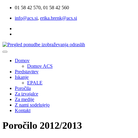
01 58 42 570, 01 58 42 560
info@acs.si
,
erika.brenk@acs.si
Domov
Domov ACS
Predstavitev
Iskanje
EPALE
Poročila
Za izvajalce
Za medije
Z nami sodelujejo
Kontakt
Poročilo 2012/2013