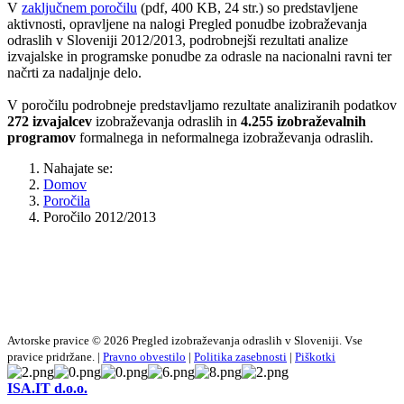
V
zaključnem poročilu
(pdf, 400 KB, 24 str.) so predstavljene
aktivnosti, opravljene na nalogi Pregled ponudbe izobraževanja
odraslih v Sloveniji 2012/2013, podrobnejši rezultati analize
izvajalske in programske ponudbe za odrasle na nacionalni ravni ter
načrti za nadaljnje delo.
V poročilu podrobneje predstavljamo rezultate analiziranih podatkov
272 izvajalcev
izobraževanja odraslih in
4.255 izobraževalnih
programov
formalnega in neformalnega izobraževanja odraslih.
Nahajate se:
Domov
Poročila
Poročilo 2012/2013
Avtorske pravice © 2026 Pregled izobraževanja odraslih v Sloveniji. Vse
pravice pridržane. |
Pravno obvestilo
|
Politika zasebnosti
|
Piškotki
ISA.IT d.o.o.